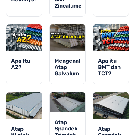
Zincalume
Apa Itu
Mengenal
Apa itu
AZ?
Atap
BMT dan
Galvalum
TCT?
Atap
Spandek
Atap
Atap
Trimdek