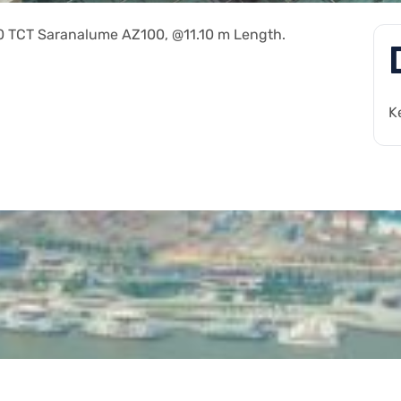
.40 TCT Saranalume AZ100, @11.10 m Length.
K