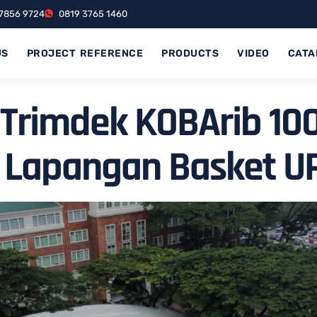
7856 9724
0819 3765 1460
US
PROJECT REFERENCE
PRODUCTS
VIDEO
CATA
Trimdek KOBArib 10
 Lapangan Basket U