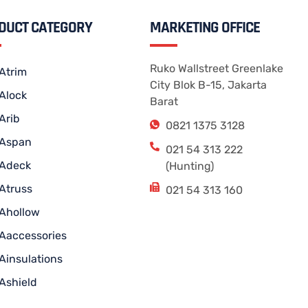
DUCT CATEGORY
MARKETING OFFICE
Ruko Wallstreet Greenlake
Atrim
City Blok B-15, Jakarta
Alock
Barat
Arib
0821 1375 3128
Aspan
021 54 313 222
Adeck
(Hunting)
Atruss
021 54 313 160
Ahollow
Aaccessories
Ainsulations
Ashield