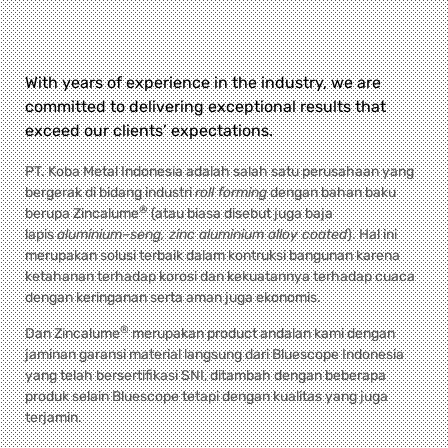
With years of experience in the industry, we are
committed to delivering exceptional results that
exceed our clients’ expectations.
PT. Koba Metal Indonesia adalah salah satu perusahaan yang
bergerak di bidang industri
roll forming
dengan bahan baku
®
berupa Zincalume
(atau biasa disebut juga baja
lapis
aluminium–seng, zinc aluminium alloy coated
). Hal ini
merupakan solusi terbaik dalam kontruksi bangunan karena
ketahanan terhadap korosi dan kekuatannya terhadap cuaca
dengan keringanan serta aman juga ekonomis.
®
Dan Zincalume
merupakan product andalan kami dengan
jaminan garansi material langsung dari Bluescope Indonesia
yang telah bersertifikasi SNI, ditambah dengan beberapa
produk selain Bluescope tetapi dengan kualitas yang juga
terjamin.