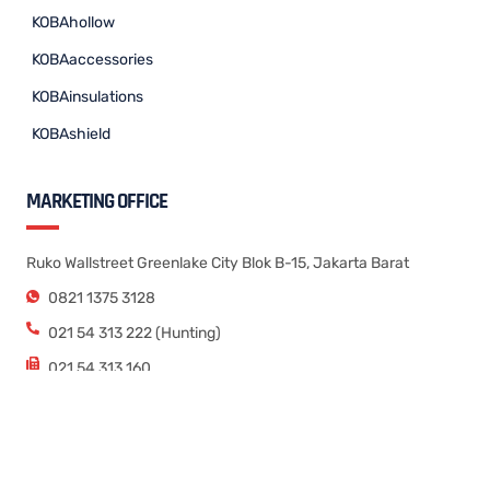
KOBAhollow
KOBAaccessories
KOBAinsulations
KOBAshield
MARKETING OFFICE
Ruko Wallstreet Greenlake City Blok B-15, Jakarta Barat
0821 1375 3128
021 54 313 222 (Hunting)
021 54 313 160
FACTORY
Jl. Kp. Rancadulang – Korelet No. 88 RT. 007/002, Desa